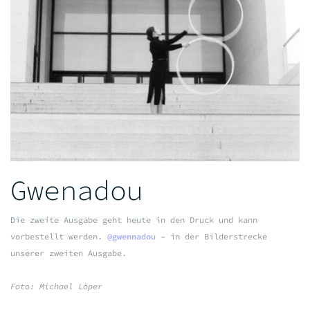
Gwenadou
Die zweite Ausgabe geht heute in den Druck und kann
vorbestellt werden.
@gwennadou
– in der Bilderstrecke
unserer zweiten Ausgabe.
Foto: Michael Löper