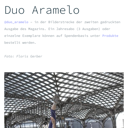
Duo Aramelo
@duo_aramelo
– in der Bilderstrecke der zweiten gedruckten
Ausgabe des Magazins. Ein Jahresabo (3 Ausgaben) oder
einzelne Exemplare können auf Spendenbasis unter
Produkte
bestellt werden.
Foto: Floris Gerber