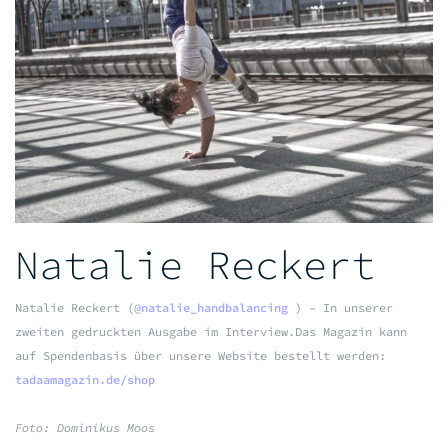
Natalie Reckert
Natalie Reckert (
@natalie_handbalancing
) – In unserer
zweiten gedruckten Ausgabe im Interview.
Das Magazin kann
auf Spendenbasis über unsere Website bestellt werden:
tadaamagazin.de/shop
Foto: Dominikus Moos