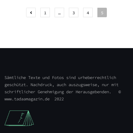
Beitragsnavigation
1
…
3
4
5
Sämtliche Texte und Fotos sind urheberrechtlich
geschützt. Nachdruck, auch auszugsweise, nur mit
schriftlicher Genehmigung der Herausgebenden. ©
www.tadaamagazin.de 2022