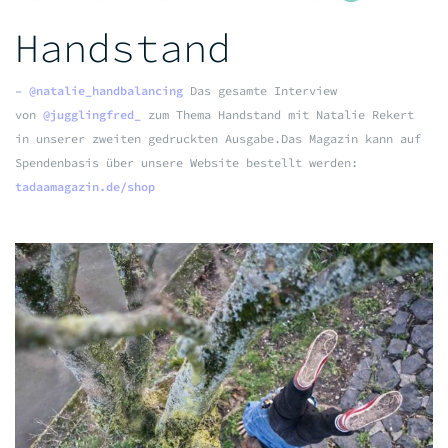
Handstand
–
@natalie_handbalancing
Das gesamte Interview
von
@jugglingfred_
zum Thema Handstand mit Natalie Rekert
in unserer zweiten gedruckten Ausgabe.
Das Magazin kann auf
Spendenbasis über unsere Website bestellt werden:
tadaamagazin.de/shop