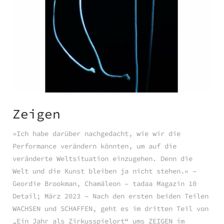
Zeigen
»Ich habe darüber nachgedacht, wie wir die
Performance verändern könnten, um auf die
veränderte Weltsituation einzugehen. Denn die
Welt und die Kunst bleiben ja nicht stehen.« –
Geordie Brookman, Chamäleon – tadaa Magazin 10
Detail; März 2023 – Nach den ersten beiden Teilen
WACHSEN und SCHAFFEN, geht es im dritten Teil von
„Ein Jahr als Zirkusspielort“ ums ZEIGEN im