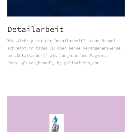
Detailarbeit
Wie wichtig ist dir Detailarbeit? Lukas Brandl
schreibt in tadaa 10 über seine Herangehensweise
an „Detailarbeit“ als Jongleur und Magier.
Foto: @lukas_brandl_ by @alinafejzo_com