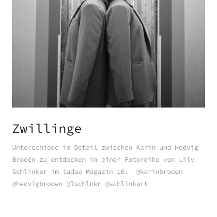
Zwillinge
Unterschiede im Detail zwischen Karin und Hedvig
Brodén zu entdecken in einer Fotoreihe von Lily
Schlinker im tadaa Magazin 10. @karinbroden
@hedvigbroden @lschlnkr @schlinkart