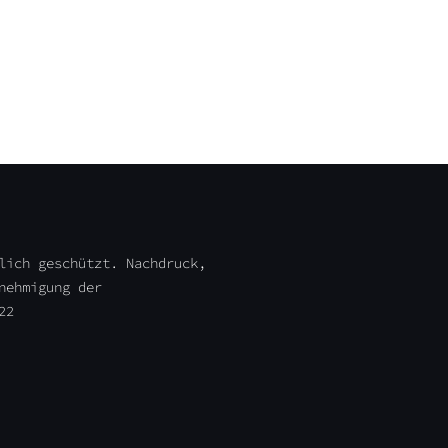
lich geschützt. Nachdruck,
nehmigung der
22