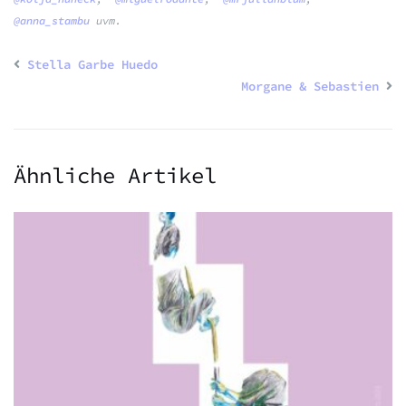
@anna_stambu
uvm.
Stella Garbe Huedo
Morgane & Sebastien
Ähnliche Artikel