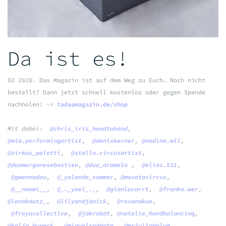
Da ist es!
02 2020. Das Magazin ist auf dem Weg zu Euch.
Noch nicht
bestellt? Dann jetzt schnell kostenlos oder gegen Spende
nachholen! ->
tadaamagazin.de/shop
Mit
dabei:
@chris_iris_handtohand
,
@mia.performingartist
,
@deniskerner
,
@nadine.mii
,
@zirkus_paletti
,
@stella.circusartist
,
@duomorganesebastien
,
@duo_aramelo
,
@elias.531
,
@gwennadou
,
@_yolande_sommer
,
@movetocircus
,
@__neomi__
,
@_._yoel_._
,
@gianlucarrt
,
@franka.wer
,
@lenakautz_
,
@lilyandjanick
,
@roxanakue
,
@froyacollective
,
@jakrobat
,
@natalie_handbalancing
,
@kolja_huneck
,
@miguelrodante
,
@mrjulianblum
,