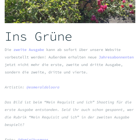
Ins Grüne
Die
zweite Ausgabe
kann ab sofort über unsere Website
vorbestellt werden! Außerdem erhalten neue
Jahresabonnenten
jetzt nicht mehr die erste, zweite und dritte Ausgabe,
sondern die zweite, dritte und vierte.
Artistin:
@esmeraldaloora
Das Bild ist beim “Mein Requisit und ich” Shooting für die
erste Ausgabe entstanden. Seid ihr auch schon gespannt, wer
die Rubrik “Mein Requisit und ich” in der zweiten Ausgabe
bespielt?
Foto:
@dominikusmoos