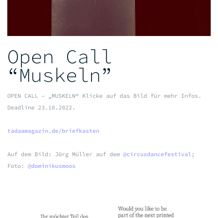
Open Call
“Muskeln”
OPEN CALL – „MUSKELN“ Klicke auf das Bild für mehr Infos.
Deadline 23.10.2022.
tadaamagazin.de/briefkasten
Auf dem Bild: Jörg Müller auf dem
@circusdancefestival
;
Foto:
@dominikusmoos