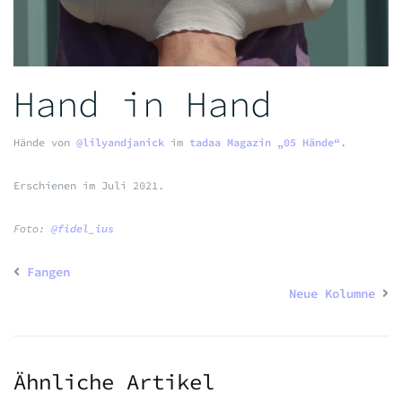
Hand in Hand
Hände von
@lilyandjanick
im
tadaa Magazin „05 Hände“
.
Erschienen im Juli 2021.
Foto:
@fidel_ius
Fangen
Neue Kolumne
Ähnliche Artikel