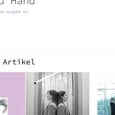
u Hand
daa
Ausgabe 05
.
 Artikel