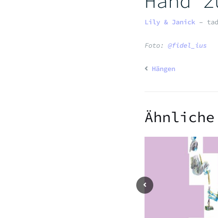
Hand z
Lily & Janick
– ta
Foto:
@fidel_ius
Hängen
Ähnliche